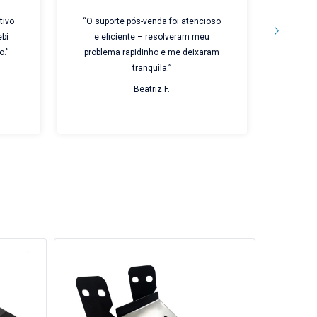
tivo
“O suporte pós-venda foi atencioso
“Prod
ebi
e eficiente – resolveram meu
embal
o.”
problema rapidinho e me deixaram
cuidad
tranquila.”
Beatriz F.