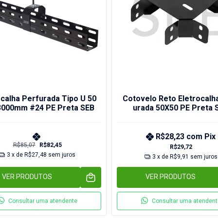
ocalha Perfurada Tipo U 50
Cotovelo Reto Eletrocalh
3000mm #24 PE Preta SEB
urada 50X50 PE Preta 
R$28,23
com
Pix
R$85,07
R$82,45
R$29,72
3
x de
R$27,48
sem juros
3
x de
R$9,91
sem juros
VER PRODUTOS
VER PRODUTOS
Consultar uma atendente
Consultar uma atendent