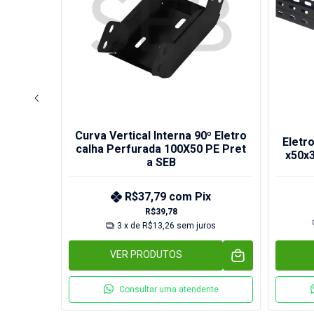
Curva Vertical Interna 90º Eletro
lha Perf
Eletr
calha Perfurada 100X50 PE Pret
a SEB
x50x
a SEB
R$37,79
com
Pix
x
R$39,78
3
x de
R$13,26
sem juros
VER PRODUTOS
nte
Consultar uma atendente