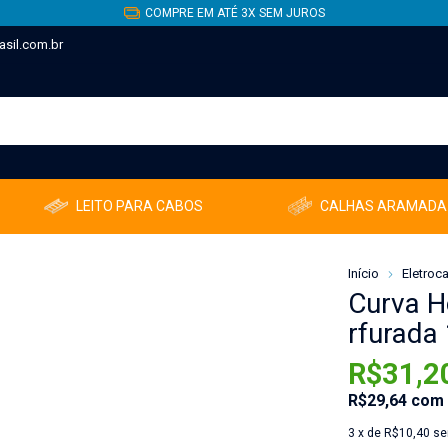
COMPRE EM ATÉ 3X SEM JUROS
sil.com.br
LEITO PARA CABOS
CALHAS ARAMADA
Início
Eletroc
Curva H
rfurada
R$31,2
R$29,64
com
3
x de
R$10,40
se