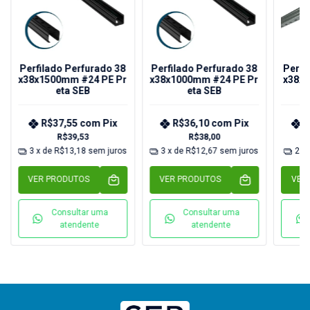
Perfilado Perfurado 38
Perfilado Perfurado 38
Perfi
x38x1500mm #24 PE Pr
x38x1000mm #24 PE Pr
x38x
eta SEB
eta SEB
R$37,55
com
Pix
R$36,10
com
Pix
R
R$39,53
R$38,00
3
x de
R$13,18
sem juros
3
x de
R$12,67
sem juros
2
x
VER PRODUTOS
VER PRODUTOS
VER
Consultar uma
Consultar uma
atendente
atendente