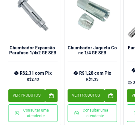
Chumbador Expansão
Chumbador Jaqueta Co
Barra
Parafuso 1/4x2 GE SEB
ne 1/4 GE SEB
R
R$2,31
com
Pix
R$1,28
com
Pix
R$2,43
R$1,35
3
x
VER PRODUTOS
VER PRODUTOS
VER
Consultar uma
Consultar uma
atendente
atendente