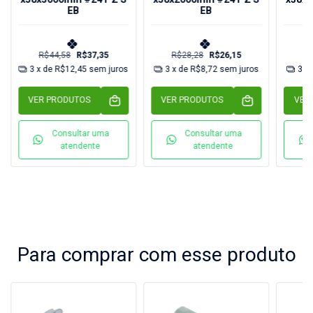
EB
EB
R$44,58
R$37,35
R$28,28
R$26,15
R
3
x de
R$12,45
sem juros
3
x de
R$8,72
sem juros
3
x
VER PRODUTOS
VER PRODUTOS
VER
Consultar uma
Consultar uma
atendente
atendente
Para comprar com esse produto