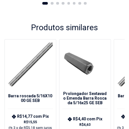
Produtos similares
Prolongador Sextavad
Barra roscada 5/16X10
Barra
o Emenda Barra Rosca
00 GE SEB
da 5/16x25 GE SEB
R$14,77
com
Pix
R
R$4,40
com
Pix
R$15,55
R$4,63
3
x de
R$5,18
sem juros
3
x 