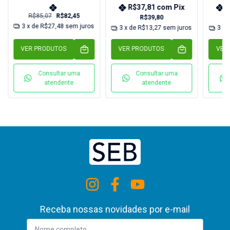
R$37,81
com
Pix
R
R$85,07
R$82,45
R$39,80
3
x de
R$27,48
sem juros
3
x de
R$13,27
sem juros
3
x 
VER PRODUTOS
VER PRODUTOS
VER
Consultar uma
Consultar uma
atendente
atendente
Receba nossas novidades por e-mail