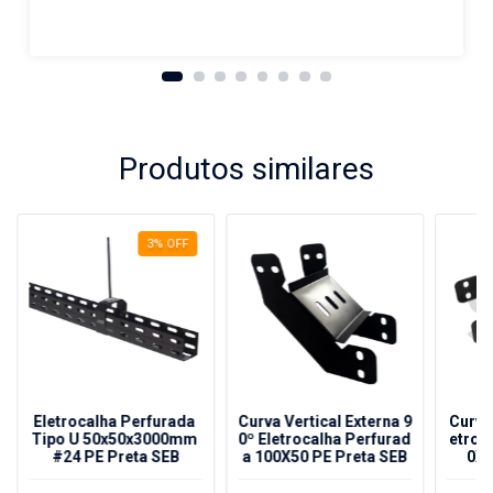
Produtos similares
3
%
OFF
Eletrocalha Perfurada
Curva Vertical Externa 9
Curva
Tipo U 50x50x3000mm
0º Eletrocalha Perfurad
etroc
#24 PE Preta SEB
a 100X50 PE Preta SEB
0X5