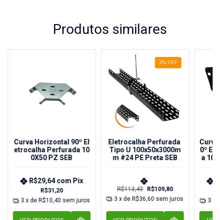
Produtos similares
3
%
OFF
Curva Horizontal 90º El
Eletrocalha Perfurada
Curva 
etrocalha Perfurada 10
Tipo U 100x50x3000m
0º Ele
0X50 PZ SEB
m #24 PE Preta SEB
a 100
R$29,64
com
Pix
R
R$113,43
R$109,80
R$31,20
3
x de
R$36,60
sem juros
3
x de
R$10,40
sem juros
3
x 