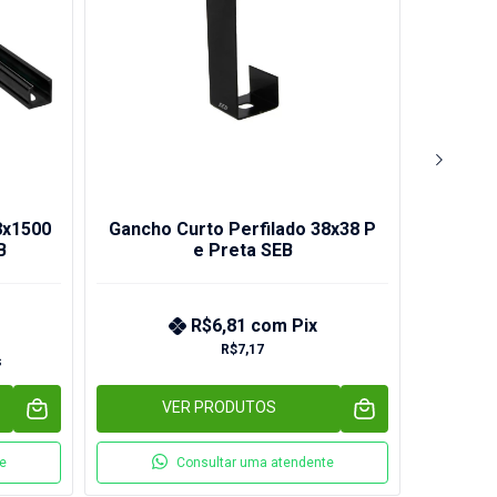
8x1500
Gancho Curto Perfilado 38x38 P
Perfil
B
e Preta SEB
m
R$6,81
com
Pix
R$7,17
s
VER PRODUTOS
e
Consultar uma atendente