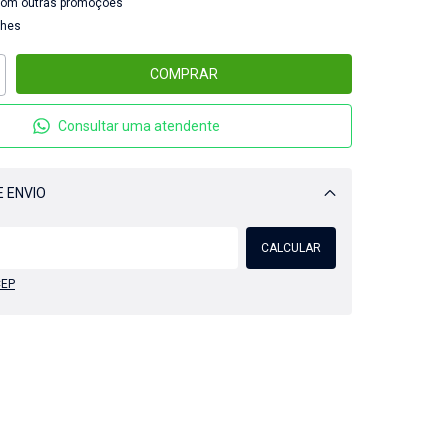
com outras promoções
lhes
Consultar uma atendente
 ENVIO
Alterar CEP
CALCULAR
CEP