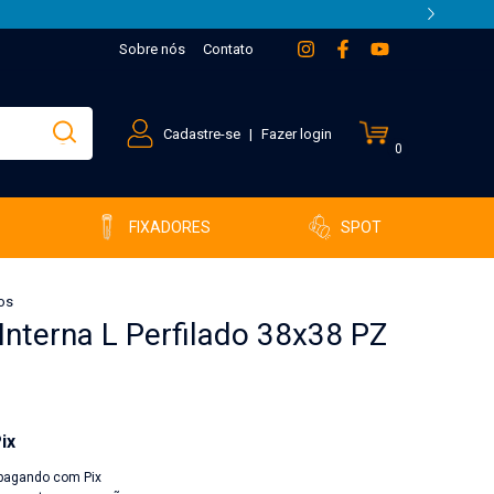
Sobre nós
Contato
Cadastre-se
|
Fazer login
0
FIXADORES
SPOT
dos
Interna L Perfilado 38x38 PZ
ix
pagando com Pix