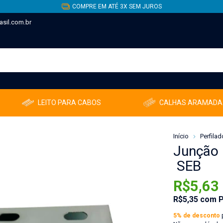
COMPRE EM ATÉ 3X SEM JUROS
sil.com.br
LEITO PARA CABOS
CALHAS ARAMADA
Início
Perfila
Junção 
SEB
R$5,63
R$5,35
com
P
5% de desconto