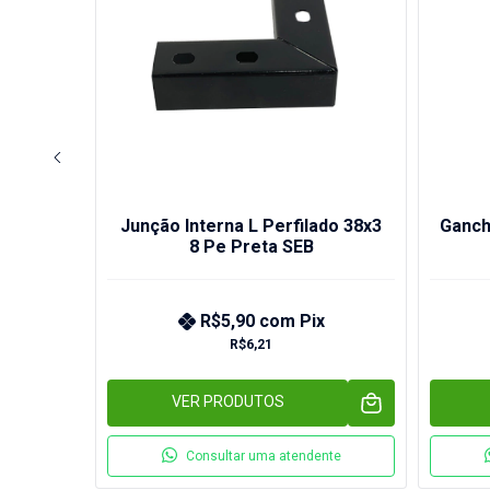
ado 38x3
Junção Interna L Perfilado 38x3
Ganch
8 Pe Preta SEB
x
R$5,90
com
Pix
R$6,21
os
VER PRODUTOS
nte
Consultar uma atendente