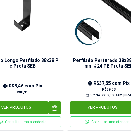
o Longo Perfilado 38x38 P
Perfilado Perfurado 38x3
e Preta SEB
mm #24 PE Preta SE
R$37,55
com
Pix
R$8,46
com
Pix
R$39,53
R$8,91
3
x de
R$13,18
sem juro
VER PRODUTOS
VER PRODUTOS
Consultar uma atendente
Consultar uma atendent