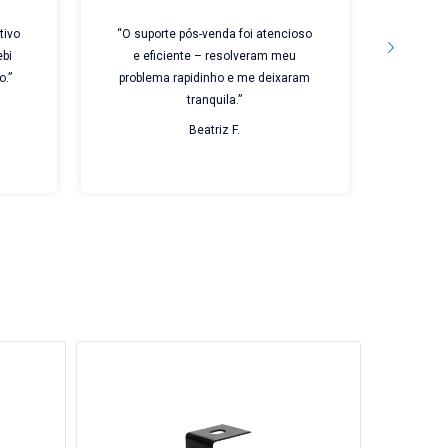
tivo
“O suporte pós-venda foi atencioso
“Prod
ebi
e eficiente – resolveram meu
embal
o.”
problema rapidinho e me deixaram
cuidad
tranquila.”
Beatriz F.